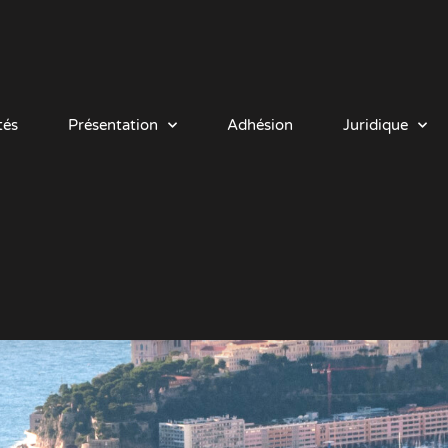
tés
Présentation
Adhésion
Juridique
référent UCAM dans votr