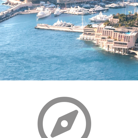
t UCAM
er ?​