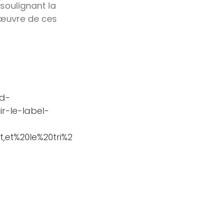
soulignant la
 œuvre de ces
-d-
r-le-label-
et%20le%20tri%2