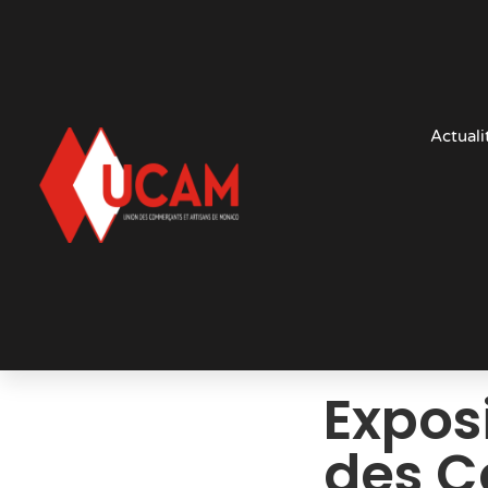
Actuali
Expos
des C