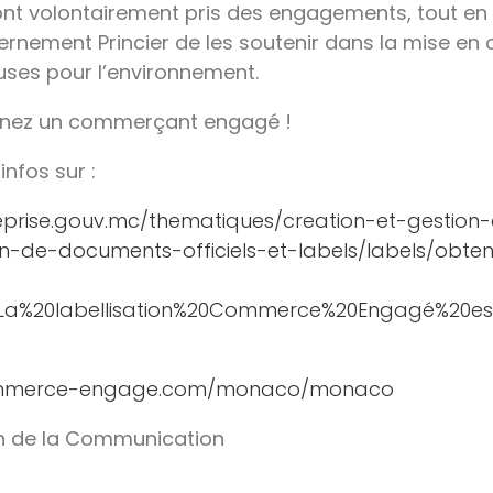
ont volontairement pris des engagements, tout en 
rnement Princier de les soutenir dans la mise en
euses pour l’environnement.
enez un commerçant engagé !
infos sur :
eprise.gouv.mc/thematiques/creation-et-gestion
on-de-documents-officiels-et-labels/labels/obteni
La%20labellisation%20Commerce%20Engagé%20est,
ommerce-engage.com/monaco/monaco
ion de la Communication