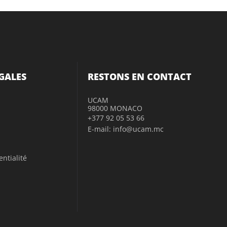
GALES
RESTONS EN CONTACT
UCAM
98000 MONACO
+377 92 05 53 66
E-mail: info@ucam.mc
entialité