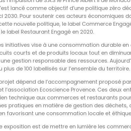
us l’impulsion de S.A.S le Prince Albert II de Monaco
st lancé comme objectif d’une politique zéro déc
ci 2030. Pour soutenir ces acteurs économiques da
ette nouvelle politique, le label Commerce Engagé
r le label Restaurant Engagé en 2020.
s initiatives vise à une consommation durable e
circuits courts et de produits locaux tout en diminua
une gestion responsable des ressources. Aujourd’
lus de 100 labellisés sur l’ensemble du territoire
 projet dépend de l’accompagnement proposé par 
et l’association Ecoscience Provence. Ces deux en
tien technique aux commerces et restaurants pour 
es pratiques en matière de gestion des déchets, d
 en favorisant une consommation locale et éthique
tte exposition est de mettre en lumière les commer