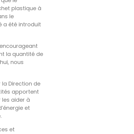
 que le
het plastique à
ns le
 a été introduit
n encourageant
nt la quantité de
hui, nous
.
la Direction de
tités apportent
les aider à
’énergie et
.
ces et