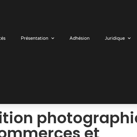
tés
Présentation
Adhésion
Juridique
ition photograph
ommerces et