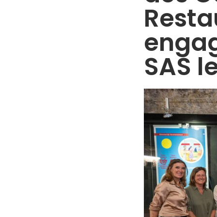
Resta
engag
SAS le