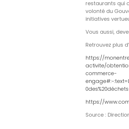
restaurants qui 
volonté du Gouve
initiatives vertu
Vous aussi, dev
Retrouvez plus d’
https://monentr
activite/obtenti
commerce-
engage#:~:text=
0des%20déchets
https://www.c
Source : Direct